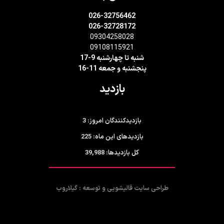
026-32756462
026-32728172
09304258028
09108115921
شنبه تا چهارشنبه 9-17
پنجشنبه و جمعه 11-16
بازدید
3
بازدیدکنندگان امروز:
225
بازدیدهای این ماه:
39,988
کل بازدیدها:
طراحی سایت قالیشویی و توسعه : گیلاروب