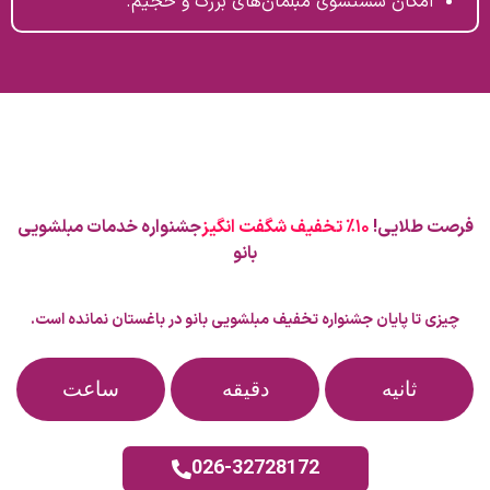
امکان شستشوی مبلمان‌های بزرگ و حجیم.
فرصت طلایی!
۱۰٪ تخفیف شگفت انگیز
جشنواره خدمات مبلشویی
بانو
چیزی تا پایان جشنواره تخفیف مبلشویی بانو در باغستان نمانده است.
ثانیه
دقیقه
ساعت‌
026-32728172