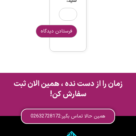
کنید:
زمان را از دست نده ، همین الان ثبت
سفارش کن!
همین حالا تماس بگیر:02632728172