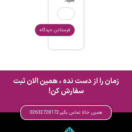
کنید:
زمان را از دست نده ، همین الان ثبت
سفارش کن!
همین حالا تماس بگیر:02632728172